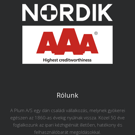
Rólunk
A Plum A/S egy dán családi vállalkozás, melynek gyökerei
egészen az 1860-as évekig nyúlnak vissza. Közel 50 éve
foglalkozunk az ipari kézhigiéniát illetően, hatékony és
felhasználóbarát megoldásokkal.