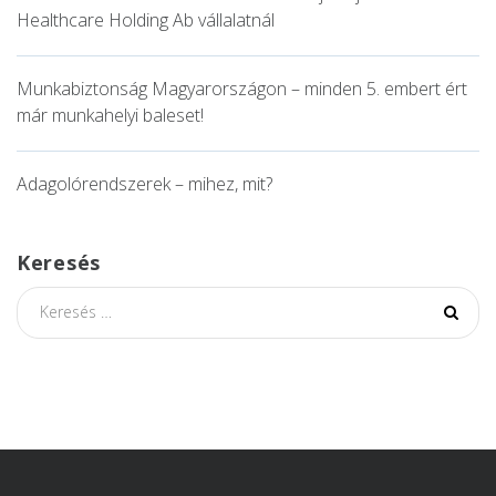
Healthcare Holding Ab vállalatnál
Munkabiztonság Magyarországon – minden 5. embert ért
már munkahelyi baleset!
Adagolórendszerek – mihez, mit?
Keresés
S
fo