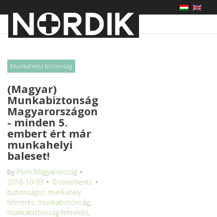
Skip
to
content
Day:
Munkahelyi biztonság
October
3,
2018
(Magyar)
Munkabiztonság
Magyarországon
- minden 5.
embert ért már
munkahelyi
baleset!
by
Plum Magyarország
2018-10-03
0 comments
biztonságos munkahely
felmérés
,
munkabiztonság
,
munkabiztonság felmérés
,