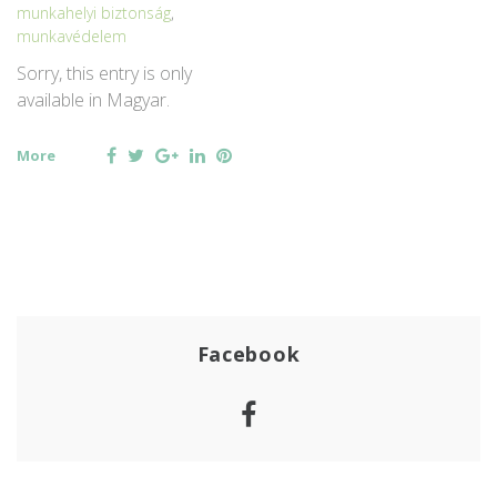
munkahelyi biztonság
,
munkavédelem
Sorry, this entry is only
available in Magyar.
Facebook
Twitter
Google+
LinkedIn
Pinterest
More
Facebook
Facebook