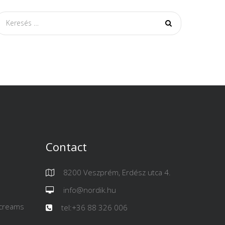
Search
for:
Contact
8200 Veszprém, Erdész utca 4.
info@nordik.hu
 creams
tel:+36 88 326 006