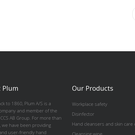
 Plum
Our Products
ck to 1860, Plum A/S is a
Workplace safety
company and member of the
Disinfector
CCS AB Group. For more than
Hand cleansers and skin care
, we have been providing
 and user-friendly hand
Cleansing wipe