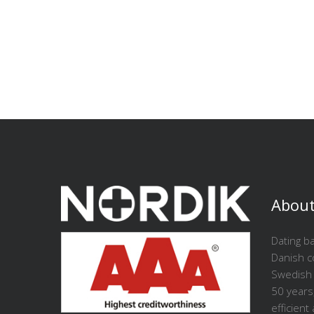
About
Dating ba
Danish 
Swedish 
50 years
efficient