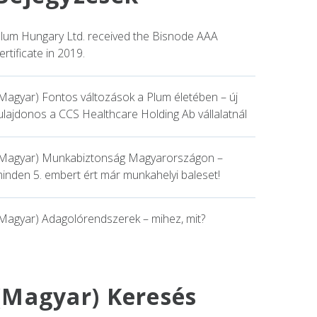
lum Hungary Ltd. received the Bisnode AAA
ertificate in 2019.
Magyar) Fontos változások a Plum életében – új
ulajdonos a CCS Healthcare Holding Ab vállalatnál
Magyar) Munkabiztonság Magyarországon –
inden 5. embert ért már munkahelyi baleset!
Magyar) Adagolórendszerek – mihez, mit?
(Magyar) Keresés