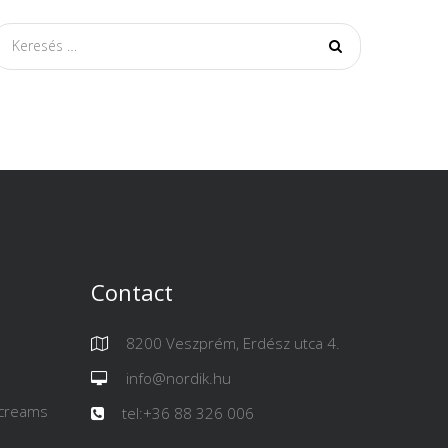
Search
for:
Contact
8200 Veszprém, Erdész utca 4.
info@nordik.hu
 creams
tel:+36 88 326 006