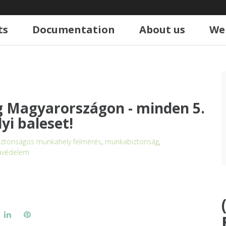
ts
Documentation
About us
We
 Magyarországon - minden 5.
i baleset!
iztonságos munkahely felmérés
,
munkabiztonság
,
avédelem
ogle+
LinkedIn
Pinterest