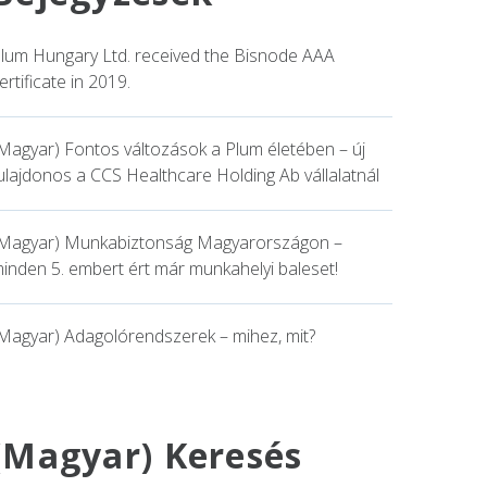
lum Hungary Ltd. received the Bisnode AAA
ertificate in 2019.
Magyar) Fontos változások a Plum életében – új
ulajdonos a CCS Healthcare Holding Ab vállalatnál
Magyar) Munkabiztonság Magyarországon –
inden 5. embert ért már munkahelyi baleset!
Magyar) Adagolórendszerek – mihez, mit?
(Magyar) Keresés