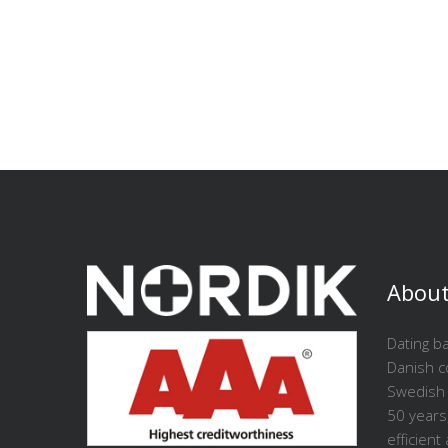
About
Dating ba
Danish 
Swedish 
50 years
efficient