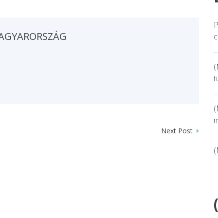
P
AGYARORSZÁG
c
(
t
(
m
Next Post
(