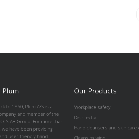
 Plum
Our Products
ck to 1860, Plum A/S is a
Workplace safety
company and member of the
Disinfector
CCS AB Group. For more than
Hand cleansers and skin care
, we have been providing
 and user-friendly hand
Cleansing wipe